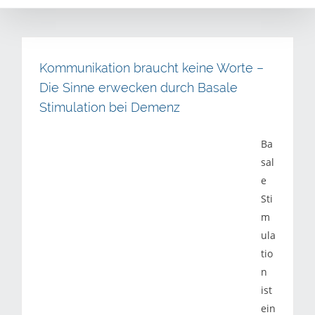
Kommunikation braucht keine Worte –
Die Sinne erwecken durch Basale
Stimulation bei Demenz
Ba
sal
e
Sti
m
ula
tio
n
ist
ein