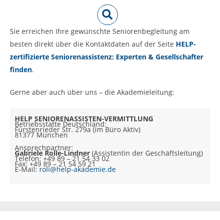
Sie erreichen Ihre gewünschte Seniorenbegleitung am
besten direkt über die Kontaktdaten auf der Seite
HELP-
zertifizierte Seniorenassistenz: Experten & Gesellschafter
finden
.
Gerne aber auch über uns – die Akademieleitung:
HELP SENIORENASSISTEN-VERMITTLUNG
Betriebsstätte Deutschland:
Fürstenrieder Str. 279a (im Büro Aktiv)
81377 München
Ansprechpartner:
Gabriele Rolle-Lindner
(Assistentin der Geschäftsleitung)
Telefon: +49 89 – 21 54 33 02
Fax: +49 89 – 21 54 59 21
E-Mail:
roli@help-akademie.de