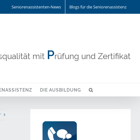
Seniorenassistenten-News
Blogs für die Seniorenassistenz
P
qualität mit
rüfung und Zertifikat
ENASSISTENZ
DIE AUSBILDUNG
r