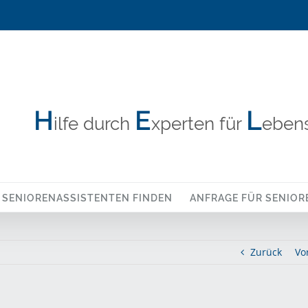
H
E
L
ilfe durch
xperten für
ebens
SENIORENASSISTENTEN FINDEN
ANFRAGE FÜR SENIOR
Zurück
Vo