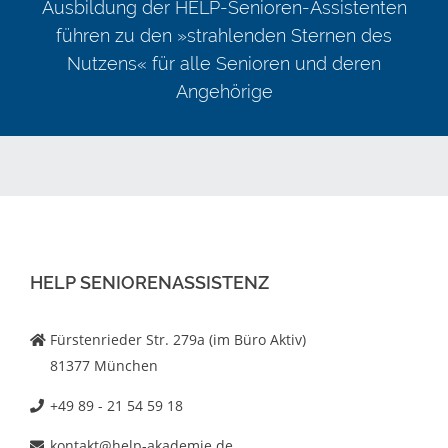
Ausbildung der HELP-Senioren-Assistenten
führen zu den »strahlenden Sternen des
Nutzens« für alle Senioren und deren
Angehörige
HELP SENIORENASSISTENZ
Fürstenrieder Str. 279a (im Büro Aktiv)
81377 München
+49 89 - 21 54 59 18
kontakt@help-akademie.de