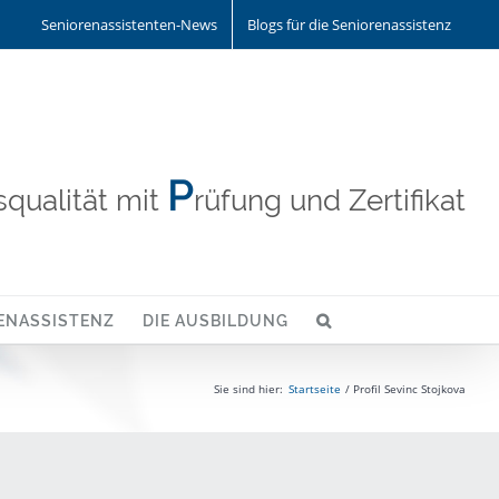
Seniorenassistenten-News
Blogs für die Seniorenassistenz
P
qualität mit
rüfung und Zertifikat
ENASSISTENZ
DIE AUSBILDUNG
Sie sind hier:
Startseite
Profil Sevinc Stojkova