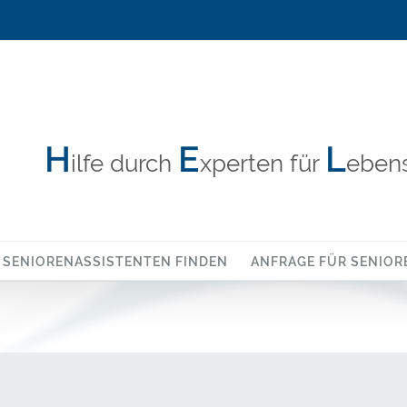
H
E
L
ilfe durch
xperten für
ebens
SENIORENASSISTENTEN FINDEN
ANFRAGE FÜR SENIOR