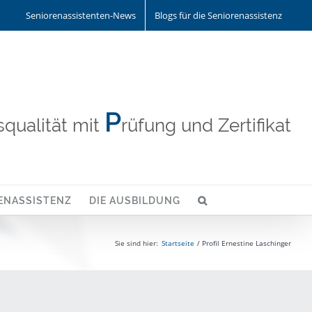
Seniorenassistenten-News
Blogs für die Seniorenassistenz
P
qualität mit
rüfung und Zertifikat
ENASSISTENZ
DIE AUSBILDUNG
Sie sind hier:
Startseite
Profil Ernestine Laschinger