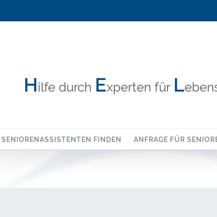
H
E
L
ilfe durch
xperten für
ebens
SENIORENASSISTENTEN FINDEN
ANFRAGE FÜR SENIOR