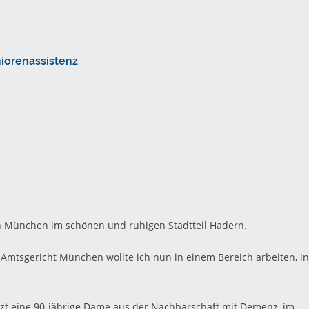
niorenassistenz
n München im schönen und ruhigen Stadtteil Hadern.
m Amtsgericht München wollte ich nun in einem Bereich arbeiten, in
letzt eine 90-jährige Dame aus der Nachbarschaft mit Demenz, im