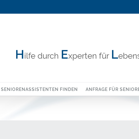
H
E
L
ilfe durch
xperten für
ebens
SENIORENASSISTENTEN FINDEN
ANFRAGE FÜR SENIOR