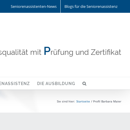
Seniorenassistenten-News
Blogs für die Seniorenassistenz
P
qualität mit
rüfung und Zertifikat
ENASSISTENZ
DIE AUSBILDUNG
Sie sind hier:
Startseite
Profil Barbara Maier