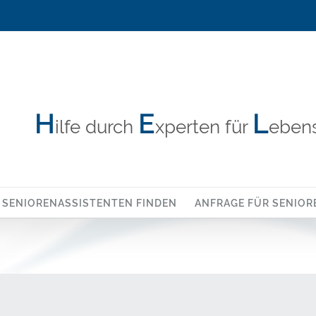
H
E
L
ilfe durch
xperten für
ebens
SENIORENASSISTENTEN FINDEN
ANFRAGE FÜR SENIOR