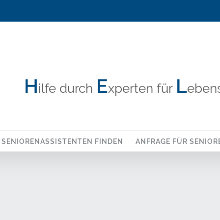
H
E
L
ilfe durch
xperten für
ebens
SENIORENASSISTENTEN FINDEN
ANFRAGE FÜR SENIOR