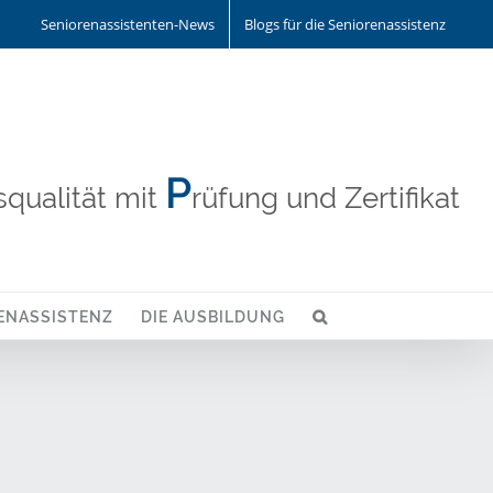
Seniorenassistenten-News
Blogs für die Seniorenassistenz
P
qualität mit
rüfung und Zertifikat
ENASSISTENZ
DIE AUSBILDUNG